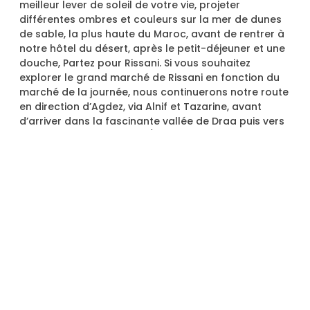
meilleur lever de soleil de votre vie, projeter
différentes ombres et couleurs sur la mer de dunes
de sable, la plus haute du Maroc, avant de rentrer à
notre hôtel du désert, après le petit-déjeuner et une
douche, Partez pour Rissani. Si vous souhaitez
explorer le grand marché de Rissani en fonction du
marché de la journée, nous continuerons notre route
en direction d’Agdez, via Alnif et Tazarine, avant
d’arriver dans la fascinante vallée de Draa puis vers
ouarzazate. Nuit à l’hôtel / Riad.
Jour 7: Passage De Ouarzazate-Tizi-N-
Tichka-Marrakech
Après le petit-déjeuner dans votre hôtel, nous nous
dirigerons vers Marrakech. Notre voyage
comprendra la visite du studio de cinéma atlas
Kasbah Taourirt, puis nous poursuivrons par le
majestueux col de Tizi N’Tichka (2260 m) en direction
de Marrakech. Nuit à l’hôtel / riad.
Jour 8: Excursion D’une Journée À Essaouira À