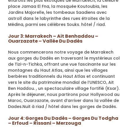
endroits les plus exotiques de Marrakech, la célèbre
place Jamaa El Fna, la mosquée Koutoubia, les
Jardins Majorelle, les tombeaux Saadiens avec
astroll dans le labyrinthe des rues étroites de la
Médina, parmi ses célèbres Souks. hôtel / riad.
Jour 3: Marrakech – Ait Benhaddou –
Ouarzazate – Vallée Du Dadès
Nous commencerons notre voyage de Marrakech
aux gorges du Dadès en traversant le mystérieux col
de Tizi-n-Tichka, offrant une vue fascinante sur les
montagnes du Haut Atlas, ainsi que les villages
berbères traditionnels du Haut Atlas et continuant
vers le site du patrimoine mondial de l’UNESCO, Ait
Ben Haddou. , un spectaculaire village fortifié (Ksar).
Après le déjeuner, nous partirons pour Hollywood au
Maroc, Ouarzazate, avant d’arriver dans la vallée de
Dades.Nuit à riad / hôtel dans les gorges de Dadès.
Jour 4: Gorges Du Dadès – Gorges Du Todgha
– Erfoud – Rissani – Merzouga