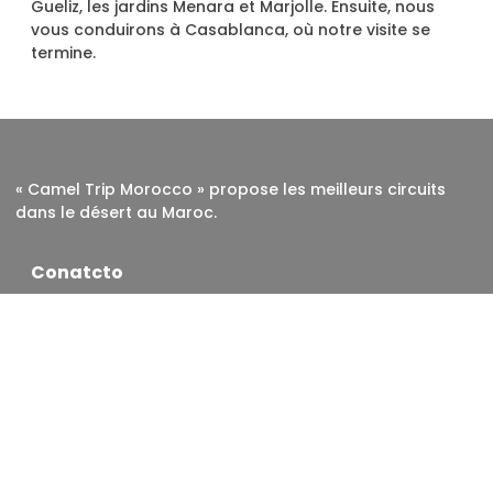
Gueliz, les jardins Menara et Marjolle. Ensuite, nous
vous conduirons à Casablanca, où notre visite se
termine.
« Camel Trip Morocco » propose les meilleurs circuits
dans le désert au Maroc.
Conatcto
+212 671 581 826
cameltripmorocco@gmail.com
Centre Merzouga village 52202 Morocco