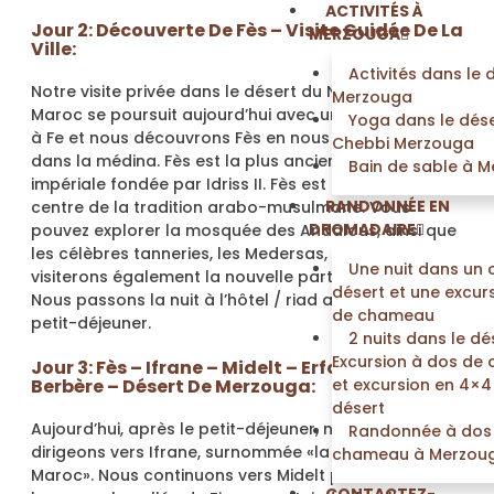
ACTIVITÉS À
Jour 2: Découverte De Fès – Visite Guidée De La
MERZOUGA
Ville:
Activités dans le 
Notre visite privée dans le désert du Nouvel An au
Merzouga
Maroc se poursuit aujourd’hui avec une visite guidée
Yoga dans le dése
à Fe et nous découvrons Fès en nous promenant
Chebbi Merzouga
dans la médina. Fès est la plus ancienne ville
Bain de sable à 
impériale fondée par Idriss II. Fès est également le
RANDONNÉE EN
centre de la tradition arabo-musulmane. Vous
DROMADAIRE
pouvez explorer la mosquée des Andalous, ainsi que
les célèbres tanneries, les Medersas, et nous
Une nuit dans un
visiterons également la nouvelle partie de la ville.
désert et une excur
Nous passons la nuit à l’hôtel / riad avec dîner et
de chameau
petit-déjeuner.
2 nuits dans le dé
Excursion à dos de
Jour 3: Fès – Ifrane – Midelt – Erfoud – Marché
Berbère – Désert De Merzouga:
et excursion en 4×4
désert
Aujourd’hui, après le petit-déjeuner, nous nous
Randonnée à dos
dirigeons vers Ifrane, surnommée «la Suisse du
chameau à Merzou
Maroc». Nous continuons vers Midelt puis nous