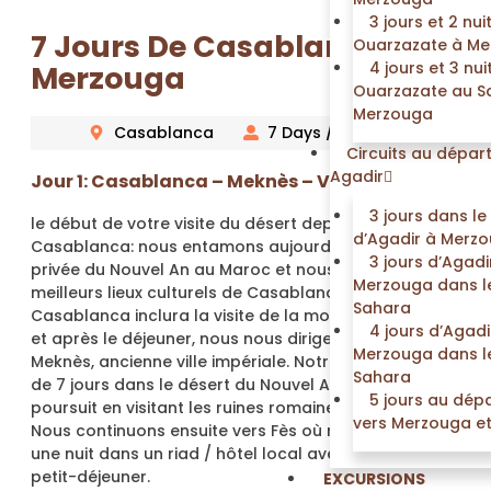
3 jours et 2 nui
7 Jours De Casablanca Fès
Ouarzazate à M
4 jours et 3 nui
Merzouga
Ouarzazate au S
Merzouga
Casablanca
7 Days / 6 Nights
Circuits au dépar
Agadir
Jour 1: Casablanca – Meknès – Volubilis – Fès:
3 jours dans le
le début de votre visite du désert depuis
d’Agadir à Merzo
Casablanca: nous entamons aujourd’hui notre visite
3 jours d’Agadi
privée du Nouvel An au Maroc et nous explorons les
Merzouga dans l
meilleurs lieux culturels de Casablanca. Notre visite à
Sahara
Casablanca inclura la visite de la mosquée Hassan II
4 jours d’Agadi
et après le déjeuner, nous nous dirigerons vers
Merzouga dans l
Meknès, ancienne ville impériale. Notre visite privée
Sahara
de 7 jours dans le désert du Nouvel An au Maroc se
5 jours au dép
poursuit en visitant les ruines romaines de Volubilis.
vers Merzouga et
Nous continuons ensuite vers Fès où nous passons
une nuit dans un riad / hôtel local avec dîner et
petit-déjeuner.
EXCURSIONS