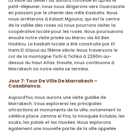
La visite du désert du Sahara continue et après le
petit-déjeuner, nous nous dirigerons vers Ouarzazate
en passant par le chemin des mille Kasbahs. Nous
nous arrêterons à Kalaat Mgouna, qui est le centre
de la vallée des roses où nous pourrons visiter la
coopérative locale pour les roses. Nous poursuivons
ensuite notre visite privée au Maroc via Ait Ben
Haddou. La kasbah locale a été construite par Et
Hami El Glaoui au 19ème siècle. Nous traversons le
col de la montagne Tichi à Tichka à 2260m au-
dessus du Haut Atlas. Ensuite, nous continuons à
Marrakech où notre visite se termine.
Jour 7: Tour De Ville De Marrakech –
Casablanca:
Aujourd’hui, nous aurons une visite guidée de
Marrakech. Vous explorerez les principales
attractions et monuments de la ville, notamment la
célèbre place Jamma el Fna, la mosquée Kotubia, les
souks, les palais et les musées. Nous explorons
également une nouvelle partie de la ville appelée