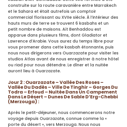
construite sur la route caravanière entre Marrakech
et le Sahara et était autrefois un comptoir
commercial florissant au XVIIe siècle. À l’intérieur des
hauts murs de terre se trouvent 6 kasbahs et un
petit nombre de maisons. Aït Benhaddou est
apparue dans plusieurs films, dont Gladiator et
Lawrence d’Arabie. Vous aurez du temps libre pour
vous promener dans cette kasbah étonnante, puis
nous nous dirigerons vers Ouarzazate pour visiter les
studios Atlas avant de nous enregistrer à notre hôtel
ou riad pour nous détendre. Le dîner et la nuitée
auront lieu à Ouarzazate.
Jour 2 : Ouarzazate – Vallée Des Roses –
Vallée Du Dadès – Ville De Tinghir – Gorges Du
Todra – Erfoud – Nuitée Dans Un Campement
Dans Le Désert – Dunes De Sable D’Erg-Chebbi
(Merzouga) :
Après le petit-déjeuner, nous commencerons notre
voyage depuis Ouarzazate, connue comme la «
porte du désert », vers Merzouga. Nous nous