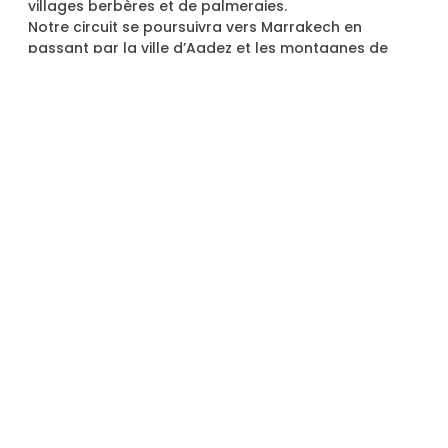
villages berbères et de palmeraies.
Notre circuit se poursuivra vers Marrakech en
passant par la ville d’Agdez et les montagnes de
l’Anti-Atlas (1660 m). Nous déjeunerons à Ouarzazate
avant de poursuivre notre route vers Marrakech à
travers les montagnes du Haut Atlas. Dans la soirée,
nous arriverons à Marrakech, où nous vous
déposerons à votre hébergement et terminerons
notre circuit de 3 jours d’Agadir à Marrakech via le
désert du Sahara.
Ce Qui Est Inclus Dans Ce Circuit De 3 Jours
Dans Le Désert :
– Circuit en véhicule 4×4/minibus avec climatisation
– Chauffeur/guide
– Carburant
– Nuitées à l’hôtel/riad (petit-déjeuner et dîner
inclus)
– Randonnée à dos de chameau et nuit dans le
désert
– Chameau par personne