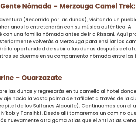
 – Gente Nómada – Merzouga Camel Trek:
aventura (Recorrido por las dunas), visitando un pueb
harianos lo entretendrán con su música auténtica. A
é con una familia nómada antes de ir a Rissani. Aquí p
steriormente volverás a Merzouga para ensillar los cam
drá la oportunidad de subir a las dunas después del ata
 mientras se duerme en su campamento nómada entre la
arine – Ouarzazate
re las dunas y regresarás en tu camello al hotel dond
aje hacia la vasta palma de Tafilalet a través de la c
ua capital de los Sultanes Alaouite). Continuamos con el
e, N’kob y Tansihkt. Desde allí tomaremos un camino que
zarás nuevamente otra gama Atlas que el Anti Atlas Cena