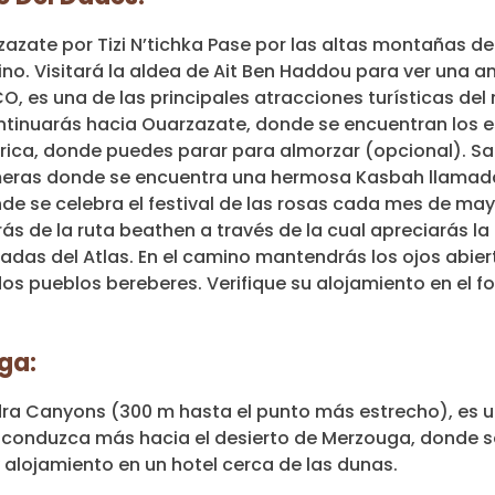
azate por Tizi N’tichka Pase por las altas montañas del
o. Visitará la aldea de Ait Ben Haddou para ver una a
O, es una de las principales atracciones turísticas de
ntinuarás hacia Ouarzazate, donde se encuentran los 
ica, donde puedes parar para almorzar (opcional). Sa
almeras donde se encuentra una hermosa Kasbah llama
onde se celebra el festival de las rosas cada mes de m
ás de la ruta beathen a través de la cual apreciarás la
das del Atlas. En el camino mantendrás los ojos abier
dos pueblos bereberes. Verifique su alojamiento en el f
ga:
dra Canyons (300 m hasta el punto más estrecho), es u
o conduzca más hacia el desierto de Merzouga, donde s
alojamiento en un hotel cerca de las dunas.