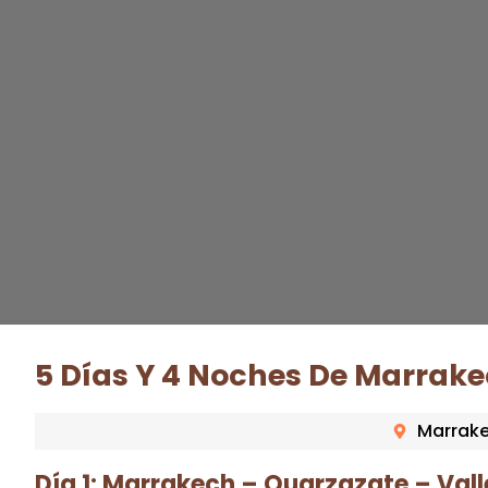
5 Días Y 4 Noches De Marrak
Marrak
Día 1: Marrakech – Ouarzazate – Vall