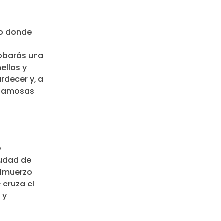
lo donde
robarás una
ellos y
rdecer y, a
s famosas
e
iudad de
 almuerzo
 cruza el
 y