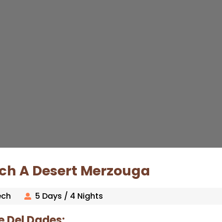
ech A Desert Merzouga
ech
5 Days / 4 Nights
e Del Dades: