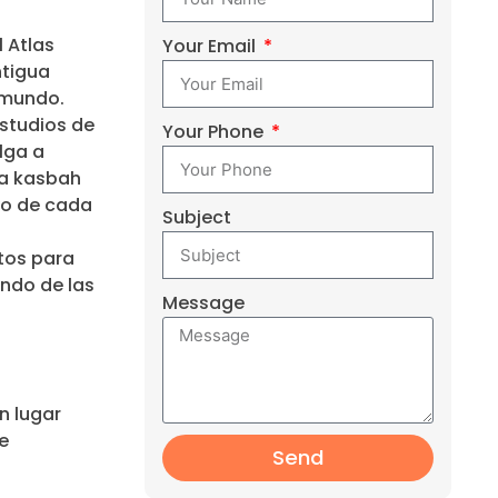
 Atlas
Your Email
ntigua
l mundo.
estudios de
Your Phone
lga a
da kasbah
ayo de cada
Subject
tos para
ondo de las
Message
n lugar
e
Send