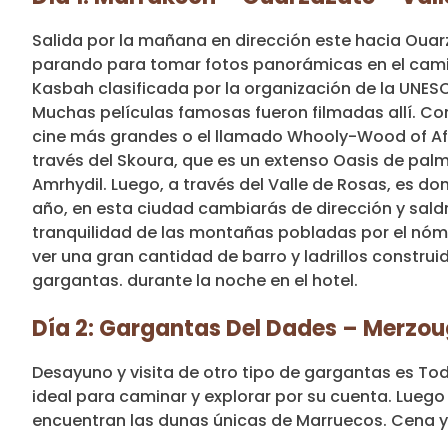
Salida por la mañana en dirección este hacia Ouarz
parando para tomar fotos panorámicas en el camin
Kasbah clasificada por la organización de la UNESC
Muchas películas famosas fueron filmadas allí. Co
cine más grandes o el llamado Whooly-Wood of Afr
través del Skoura, que es un extenso Oasis de p
Amrhydil. Luego, a través del Valle de Rosas, es d
año, en esta ciudad cambiarás de dirección y saldr
tranquilidad de las montañas pobladas por el nóma
ver una gran cantidad de barro y ladrillos construi
gargantas. durante la noche en el hotel.
Día 2: Gargantas Del Dades – Merzou
Desayuno y visita de otro tipo de gargantas es To
ideal para caminar y explorar por su cuenta. Lueg
encuentran las dunas únicas de Marruecos. Cena y 