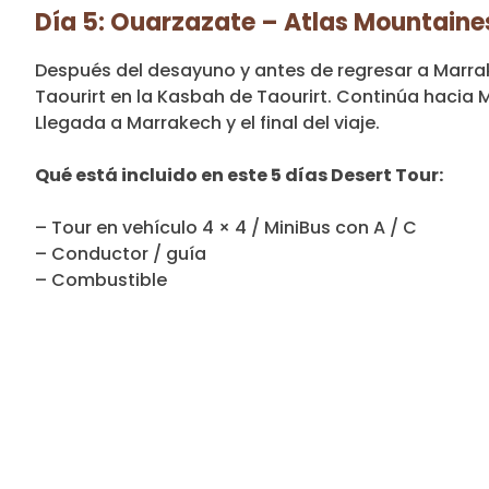
Día 5: Ouarzazate – Atlas Mountain
Después del desayuno y antes de regresar a Marrak
Taourirt en la Kasbah de Taourirt. Continúa hacia 
Llegada a Marrakech y el final del viaje.
Qué está incluido en este 5 días Desert Tour:
– Tour en vehículo 4 × 4 / MiniBus con A / C
– Conductor / guía
– Combustible
– Estancia en el hotel / riad (desayuno y cena incl
– Caminata en camello y noche en el desierto
– Camel por persona
– Turbante para el viaje Camel en el desierto
– Sandboarding en The Dunes.
No incluido :