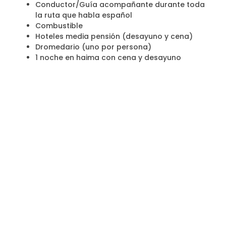
Conductor/Guía acompañante durante toda
la ruta que habla español
Combustible
Hoteles media pensión (desayuno y cena)
Dromedario (uno por persona)
1 noche en haima con cena y desayuno
No incluye:
Vuelos
Comidas del mediodía
Bebidas
Entradas
Propinas y lo que no está en el programa.
Camel Trip Morocco
ofrece las mejores excursiones por
el desierto en Marruecos.