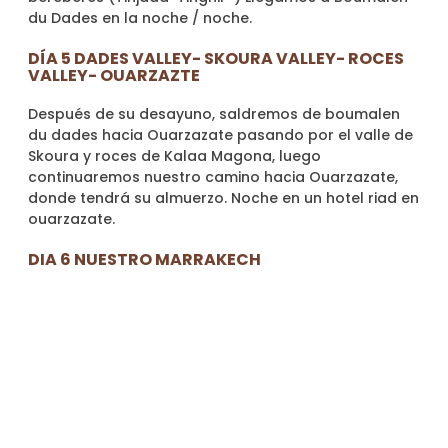
du Dades en la noche / noche.
DÍA 5 DADES VALLEY- SKOURA VALLEY- ROCES
VALLEY- OUARZAZTE
Después de su desayuno, saldremos de boumalen
du dades hacia Ouarzazate pasando por el valle de
Skoura y roces de Kalaa Magona, luego
continuaremos nuestro camino hacia Ouarzazate,
donde tendrá su almuerzo. Noche en un hotel riad en
ouarzazate.
DIA 6 NUESTRO MARRAKECH
Después de su desayuno en su hotel / riad,
comenzamos nuestro viaje para visitar el sitio
ouarzazate (cine astudio-taourirt kasbah -tifeltout
Kasbah). después de eso, salimos de Ouarzazate
hacia las majestuosas montañas del atlas,
cruzamos el atlas alto a través del paso de la
carretera más alta de Marruecos, Tizi n Tichka, de
2260 m de altura, que ofrecen vistas implacables de