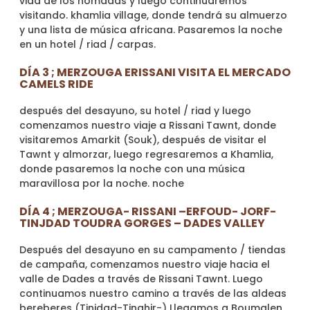
vida de los nómadas y luego continuaremos
visitando. khamlia village, donde tendrá su almuerzo
y una lista de música africana. Pasaremos la noche
en un hotel / riad / carpas.
DÍA 3 ; MERZOUGA ERISSANI VISITA EL MERCADO
CAMELS RIDE
después del desayuno, su hotel / riad y luego
comenzamos nuestro viaje a Rissani Tawnt, donde
visitaremos Amarkit (Souk), después de visitar el
Tawnt y almorzar, luego regresaremos a Khamlia,
donde pasaremos la noche con una música
maravillosa por la noche. noche
DÍA 4 ; MERZOUGA- RISSANI –ERFOUD- JORF-
TINJDAD TOUDRA GORGES – DADES VALLEY
Después del desayuno en su campamento / tiendas
de campaña, comenzamos nuestro viaje hacia el
valle de Dades a través de Rissani Tawnt. Luego
continuamos nuestro camino a través de las aldeas
bereberes (Tinjdad-Tinghir-) Llegamos a Boumalen